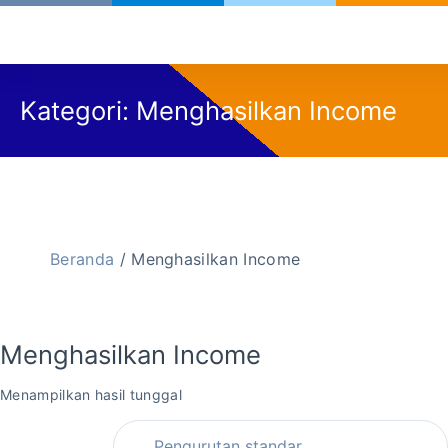
Kategori:
Menghasilkan Income
Beranda
/ Menghasilkan Income
Menghasilkan Income
Menampilkan hasil tunggal