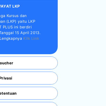
WAYAT LKP
ga Kursus dan
han (LKP) yaitu LKP
 PLUS ini berdiri
Tanggal 15 April 2013.
 Lengkapnya
Klik Link
oucher
Privasi
Ketentuan