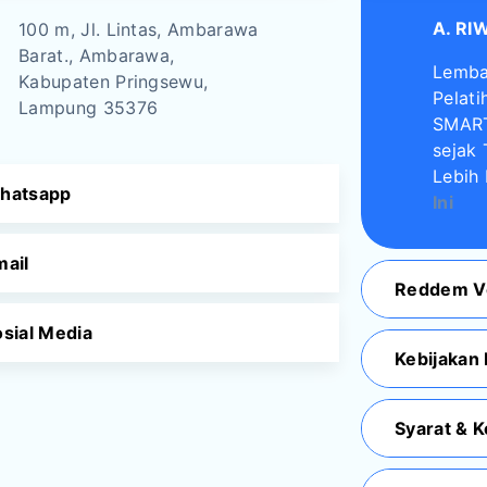
A. RI
100 m, Jl. Lintas, Ambarawa
Barat., Ambarawa,
Lemba
Kabupaten Pringsewu,
Pelati
Lampung 35376
SMART
sejak 
Lebih
hatsapp
Ini
mail
Reddem V
sial Media
Kebijakan 
Syarat & 