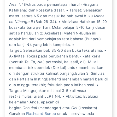
Awal N4)Fokus pada pemantapan huruf (Hiragana,
Katakana) dan kosakata dasar. • Target: Selesaikan
materi setara N5 dan masuk ke bab awal buku
Minna
no Nihongo II
(Bab 26-34). • Aktivitas: Hafalkan 15-20
kosakata baru per hari. Mulai pelajari 5-10 kanji dasar
setiap hari.Bulan 2: Akselerasi Materi N4Bulan ini
adalah inti dari pembelajaran tata bahasa (Bunpou)
dan kanji N4 yang lebih kompleks. •
Target: Selesaikan bab 35-50 dari buku teks utama. •
Aktivitas: Fokus pada perubahan bentuk kata kerja
(bentuk
Te
,
Ta
,
Nai
, potensial, kausatif, dll). Mulai
membaca teks pendek (Dokkai) untuk membiasakan
diri dengan struktur kalimat panjang.Bulan 3: Simulasi
dan Pertajam InstingBerhenti menambah materi baru di
dua minggu terakhir; fokuslah pada latihan soal. •
Target: Mengerjakan minimal 3-5 kali
mock
test
(simulasi ujian) JLPT N4. • Aktivitas: Evaluasi
kelemahan Anda, apakah di
bagian
Choukai
(mendengar) atau
Goi
(kosakata).
Gunakan
Flashcard Bunpo
untuk mereview pola