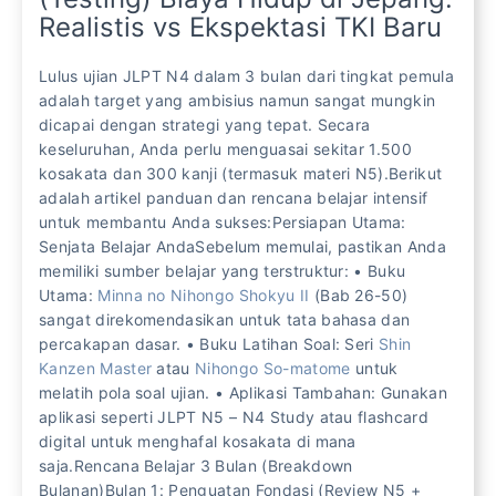
Realistis vs Ekspektasi TKI Baru
Lulus ujian JLPT N4 dalam 3 bulan dari tingkat pemula
adalah target yang ambisius namun sangat mungkin
dicapai dengan strategi yang tepat. Secara
keseluruhan, Anda perlu menguasai sekitar 1.500
kosakata dan 300 kanji (termasuk materi N5).Berikut
adalah artikel panduan dan rencana belajar intensif
untuk membantu Anda sukses:Persiapan Utama:
Senjata Belajar AndaSebelum memulai, pastikan Anda
memiliki sumber belajar yang terstruktur: • Buku
Utama:
Minna no Nihongo Shokyu II
(Bab 26-50)
sangat direkomendasikan untuk tata bahasa dan
percakapan dasar. • Buku Latihan Soal: Seri
Shin
Kanzen Master
atau
Nihongo So-matome
untuk
melatih pola soal ujian. • Aplikasi Tambahan: Gunakan
aplikasi seperti JLPT N5 – N4 Study atau flashcard
digital untuk menghafal kosakata di mana
saja.Rencana Belajar 3 Bulan (Breakdown
Bulanan)Bulan 1: Penguatan Fondasi (Review N5 +