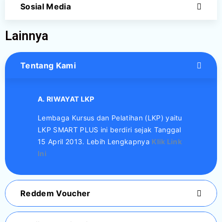
Sosial Media
Lainnya
Tentang Kami
A. RIWAYAT LKP
Lembaga Kursus dan Pelatihan (LKP) yaitu
LKP SMART PLUS ini berdiri sejak Tanggal
15 April 2013. Lebih Lengkapnya
Klik Link
Ini
Reddem Voucher