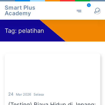
0
Smart Plus
Academy
Tag:
pelatihan
24
Mar 2026
Selasa
(Testing) Biaya Hidup di Jepang: