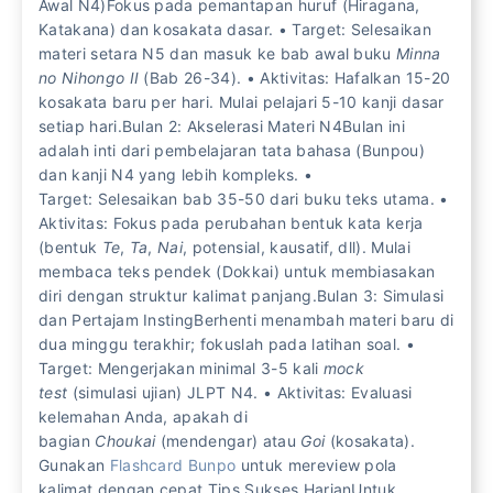
Awal N4)Fokus pada pemantapan huruf (Hiragana,
Katakana) dan kosakata dasar. • Target: Selesaikan
materi setara N5 dan masuk ke bab awal buku
Minna
no Nihongo II
(Bab 26-34). • Aktivitas: Hafalkan 15-20
kosakata baru per hari. Mulai pelajari 5-10 kanji dasar
setiap hari.Bulan 2: Akselerasi Materi N4Bulan ini
adalah inti dari pembelajaran tata bahasa (Bunpou)
dan kanji N4 yang lebih kompleks. •
Target: Selesaikan bab 35-50 dari buku teks utama. •
Aktivitas: Fokus pada perubahan bentuk kata kerja
(bentuk
Te
,
Ta
,
Nai
, potensial, kausatif, dll). Mulai
membaca teks pendek (Dokkai) untuk membiasakan
diri dengan struktur kalimat panjang.Bulan 3: Simulasi
dan Pertajam InstingBerhenti menambah materi baru di
dua minggu terakhir; fokuslah pada latihan soal. •
Target: Mengerjakan minimal 3-5 kali
mock
test
(simulasi ujian) JLPT N4. • Aktivitas: Evaluasi
kelemahan Anda, apakah di
bagian
Choukai
(mendengar) atau
Goi
(kosakata).
Gunakan
Flashcard Bunpo
untuk mereview pola
kalimat dengan cepat.Tips Sukses HarianUntuk