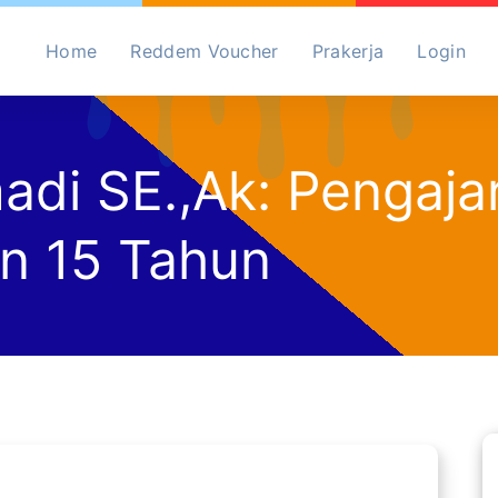
Home
Reddem Voucher
Prakerja
Login
di SE.,Ak: Pengaja
n 15 Tahun