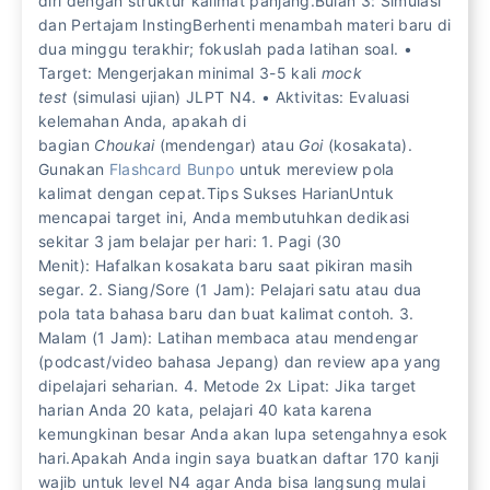
diri dengan struktur kalimat panjang.Bulan 3: Simulasi
dan Pertajam InstingBerhenti menambah materi baru di
dua minggu terakhir; fokuslah pada latihan soal. •
Target: Mengerjakan minimal 3-5 kali
mock
test
(simulasi ujian) JLPT N4. • Aktivitas: Evaluasi
kelemahan Anda, apakah di
bagian
Choukai
(mendengar) atau
Goi
(kosakata).
Gunakan
Flashcard Bunpo
untuk mereview pola
kalimat dengan cepat.Tips Sukses HarianUntuk
mencapai target ini, Anda membutuhkan dedikasi
sekitar 3 jam belajar per hari: 1. Pagi (30
Menit): Hafalkan kosakata baru saat pikiran masih
segar. 2. Siang/Sore (1 Jam): Pelajari satu atau dua
pola tata bahasa baru dan buat kalimat contoh. 3.
Malam (1 Jam): Latihan membaca atau mendengar
(podcast/video bahasa Jepang) dan review apa yang
dipelajari seharian. 4. Metode 2x Lipat: Jika target
harian Anda 20 kata, pelajari 40 kata karena
kemungkinan besar Anda akan lupa setengahnya esok
hari.Apakah Anda ingin saya buatkan daftar 170 kanji
wajib untuk level N4 agar Anda bisa langsung mulai