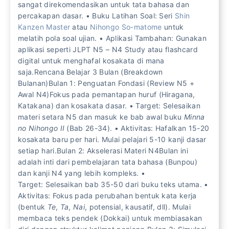
sangat direkomendasikan untuk tata bahasa dan
percakapan dasar. • Buku Latihan Soal: Seri
Shin
Kanzen Master
atau
Nihongo So-matome
untuk
melatih pola soal ujian. • Aplikasi Tambahan: Gunakan
aplikasi seperti JLPT N5 – N4 Study atau flashcard
digital untuk menghafal kosakata di mana
saja.Rencana Belajar 3 Bulan (Breakdown
Bulanan)Bulan 1: Penguatan Fondasi (Review N5 +
Awal N4)Fokus pada pemantapan huruf (Hiragana,
Katakana) dan kosakata dasar. • Target: Selesaikan
materi setara N5 dan masuk ke bab awal buku
Minna
no Nihongo II
(Bab 26-34). • Aktivitas: Hafalkan 15-20
kosakata baru per hari. Mulai pelajari 5-10 kanji dasar
setiap hari.Bulan 2: Akselerasi Materi N4Bulan ini
adalah inti dari pembelajaran tata bahasa (Bunpou)
dan kanji N4 yang lebih kompleks. •
Target: Selesaikan bab 35-50 dari buku teks utama. •
Aktivitas: Fokus pada perubahan bentuk kata kerja
(bentuk
Te
,
Ta
,
Nai
, potensial, kausatif, dll). Mulai
membaca teks pendek (Dokkai) untuk membiasakan