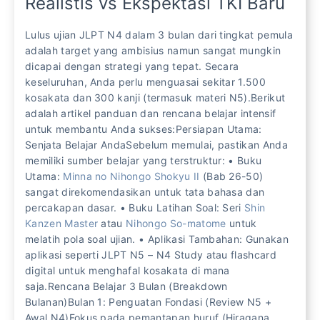
Realistis vs Ekspektasi TKI Baru
Lulus ujian JLPT N4 dalam 3 bulan dari tingkat pemula
adalah target yang ambisius namun sangat mungkin
dicapai dengan strategi yang tepat. Secara
keseluruhan, Anda perlu menguasai sekitar 1.500
kosakata dan 300 kanji (termasuk materi N5).Berikut
adalah artikel panduan dan rencana belajar intensif
untuk membantu Anda sukses:Persiapan Utama:
Senjata Belajar AndaSebelum memulai, pastikan Anda
memiliki sumber belajar yang terstruktur: • Buku
Utama:
Minna no Nihongo Shokyu II
(Bab 26-50)
sangat direkomendasikan untuk tata bahasa dan
percakapan dasar. • Buku Latihan Soal: Seri
Shin
Kanzen Master
atau
Nihongo So-matome
untuk
melatih pola soal ujian. • Aplikasi Tambahan: Gunakan
aplikasi seperti JLPT N5 – N4 Study atau flashcard
digital untuk menghafal kosakata di mana
saja.Rencana Belajar 3 Bulan (Breakdown
Bulanan)Bulan 1: Penguatan Fondasi (Review N5 +
Awal N4)Fokus pada pemantapan huruf (Hiragana,