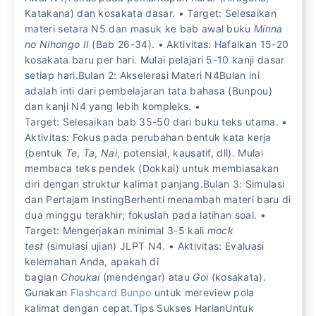
Katakana) dan kosakata dasar. • Target: Selesaikan
materi setara N5 dan masuk ke bab awal buku
Minna
no Nihongo II
(Bab 26-34). • Aktivitas: Hafalkan 15-20
kosakata baru per hari. Mulai pelajari 5-10 kanji dasar
setiap hari.Bulan 2: Akselerasi Materi N4Bulan ini
adalah inti dari pembelajaran tata bahasa (Bunpou)
dan kanji N4 yang lebih kompleks. •
Target: Selesaikan bab 35-50 dari buku teks utama. •
Aktivitas: Fokus pada perubahan bentuk kata kerja
(bentuk
Te
,
Ta
,
Nai
, potensial, kausatif, dll). Mulai
membaca teks pendek (Dokkai) untuk membiasakan
diri dengan struktur kalimat panjang.Bulan 3: Simulasi
dan Pertajam InstingBerhenti menambah materi baru di
dua minggu terakhir; fokuslah pada latihan soal. •
Target: Mengerjakan minimal 3-5 kali
mock
test
(simulasi ujian) JLPT N4. • Aktivitas: Evaluasi
kelemahan Anda, apakah di
bagian
Choukai
(mendengar) atau
Goi
(kosakata).
Gunakan
Flashcard Bunpo
untuk mereview pola
kalimat dengan cepat.Tips Sukses HarianUntuk