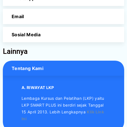
Email
Sosial Media
Lainnya
Tentang Kami
A. RIWAYAT LKP
Lembaga Kursus dan Pelatihan (LKP) yaitu
LKP SMART PLUS ini berdiri sejak Tanggal
15 April 2013. Lebih Lengkapnya
Klik Link
Ini