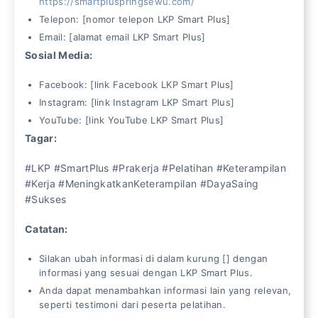
https://smartpluspringsewu.com/
Telepon: [nomor telepon LKP Smart Plus]
Email: [alamat email LKP Smart Plus]
Sosial Media:
Facebook: [link Facebook LKP Smart Plus]
Instagram: [link Instagram LKP Smart Plus]
YouTube: [link YouTube LKP Smart Plus]
Tagar:
#LKP #SmartPlus #Prakerja #Pelatihan #Keterampilan
#Kerja #MeningkatkanKeterampilan #DayaSaing
#Sukses
Catatan:
Silakan ubah informasi di dalam kurung [] dengan
informasi yang sesuai dengan LKP Smart Plus.
Anda dapat menambahkan informasi lain yang relevan,
seperti testimoni dari peserta pelatihan.