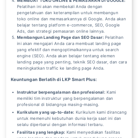
MEMBUAT TOKO ONLINE & PEMASARAN DI GOOGLE:
Pelatihan ini akan membekali Anda dengan
pengetahuan dan keterampilan untuk membangun
toko online dan memasarkannya di Google. Anda akan
belajar tentang platform e-commerce, SEO, Google
Ads, dan strategi pemasaran online lainnya.
Membangun Landing Page dan SEO Dasar:
Pelatihan
ini akan mengajari Anda cara membuat landing page
yang efektif dan mengoptimalkannya untuk search
engine (SEO). Anda akan belajar tentang elemen
landing page yang penting, teknik SEO dasar, dan cara
meningkatkan traffic ke landing page Anda.
Keuntungan Berlatih di LKP Smart Plus:
Instruktur berpengalaman dan profesional:
Kami
memiliki tim instruktur yang berpengalaman dan
profesional di bidangnya masing-masing.
Kurikulum yang up-to-date:
Kurikulum kami dirancang
untuk memenuhi kebutuhan dunia kerja saat ini dan
selalu diperbarui dengan informasi terbaru.
Fasilitas yang lengkap:
Kami menyediakan fasilitas