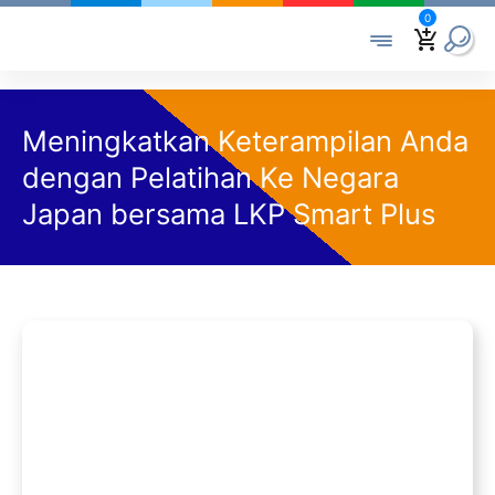
0
Meningkatkan Keterampilan Anda
dengan Pelatihan Ke Negara
Japan bersama LKP Smart Plus