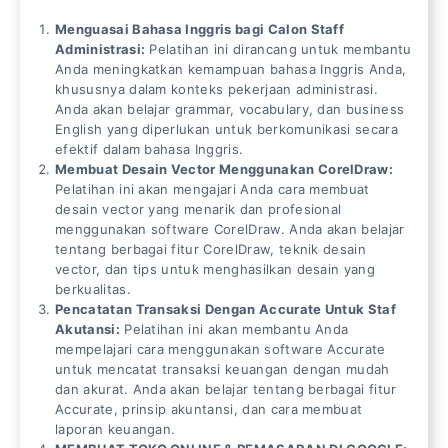
Menguasai Bahasa Inggris bagi Calon Staff
Administrasi:
Pelatihan ini dirancang untuk membantu
Anda meningkatkan kemampuan bahasa Inggris Anda,
khususnya dalam konteks pekerjaan administrasi.
Anda akan belajar grammar, vocabulary, dan business
English yang diperlukan untuk berkomunikasi secara
efektif dalam bahasa Inggris.
Membuat Desain Vector Menggunakan CorelDraw:
Pelatihan ini akan mengajari Anda cara membuat
desain vector yang menarik dan profesional
menggunakan software CorelDraw. Anda akan belajar
tentang berbagai fitur CorelDraw, teknik desain
vector, dan tips untuk menghasilkan desain yang
berkualitas.
Pencatatan Transaksi Dengan Accurate Untuk Staf
Akutansi:
Pelatihan ini akan membantu Anda
mempelajari cara menggunakan software Accurate
untuk mencatat transaksi keuangan dengan mudah
dan akurat. Anda akan belajar tentang berbagai fitur
Accurate, prinsip akuntansi, dan cara membuat
laporan keuangan.