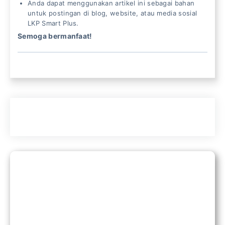
Anda dapat menggunakan artikel ini sebagai bahan
untuk postingan di blog, website, atau media sosial
LKP Smart Plus.
Semoga bermanfaat!