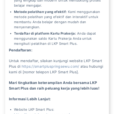
yang lengkap dan modern untuk mendukung proses
belajar mengajar.
Metode pelatihan yang efektif:
Kami menggunakan
metode pelatihan yang efektif dan interaktif untuk
membantu Anda belajar dengan mudah dan
menyenangkan.
Terdaftar di platform Kartu Prakerja:
Anda dapat
menggunakan saldo Kartu Prakerja Anda untuk
mengikuti pelatihan di LKP Smart Plus.
Pendaftaran:
Untuk mendaftar, silakan kunjungi website LKP Smart
Plus di
https://smartpluspringsewu.com/
atau hubungi
kami di [nomor telepon LKP Smart Plus].
Mari tingkatkan keterampilan Anda bersama LKP
Smart Plus dan raih peluang kerja yang lebih luas!
Informasi Lebih Lanjut:
Website LKP Smart Plus: