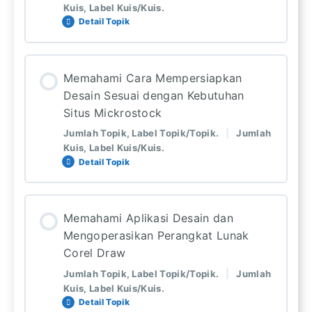
Kuis, Label Kuis/Kuis.
Cara dan Syarat Menjadi Contributor
Detail Topik
Mickrostock?
Sistem Royalti di Situs Mickrostock
Lesson Content
Cara Mendaftar Kontributor Freepik
Alur Pembayaran Earning Kontributor
Memahami Cara Mempersiapkan
Mickrostock dan Sistem Pajak
0%
0: Langkah Pelajaran Selesai
Desain Sesuai dengan Kebutuhan
COMPLETE
5: Total langkah pelajaran
Situs Mickrostock
Cara Mendaftar Kontributor Shutterstock
Rangkuman ( EBOOK PDF )
Jumlah Topik, Label Topik/Topik.
|
Jumlah
Kuis, Label Kuis/Kuis.
Target Pasar Dalam Dunia Desain
Cara Mendaftar Kontributor Adobestock
Detail Topik
Quiz
Contoh Target Pasar Dalam Dunia Desain
Lesson Content
Quiz
Memahami Aplikasi Desain dan
0%
0: Langkah Pelajaran Selesai
Mengoperasikan Perangkat Lunak
COMPLETE
4: Total langkah pelajaran
Jenis Desain yang Laku Dijual
Corel Draw
Jumlah Topik, Label Topik/Topik.
|
Jumlah
Hal yang Perlu Dihindari Ketika Berjualan
Kuis, Label Kuis/Kuis.
Pedoman Situs Freepik
Detail Topik
Desain