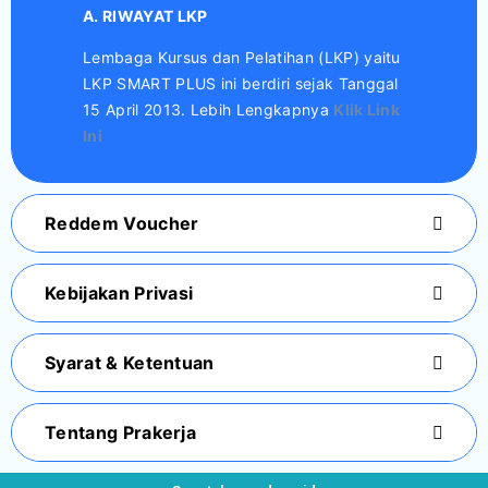
A. RIWAYAT LKP
Lembaga Kursus dan Pelatihan (LKP) yaitu
LKP SMART PLUS ini berdiri sejak Tanggal
15 April 2013. Lebih Lengkapnya
Klik Link
Ini
Reddem Voucher
Kebijakan Privasi
Syarat & Ketentuan
Tentang Prakerja