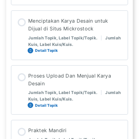
Pedoman Situs Shuterstock
Lesson Content
Rangkuman ( EBOOK PDF )
Menciptakan Karya Desain untuk
0%
0: Langkah Pelajaran Selesai
Dijual di Situs Mickrostock
COMPLETE
17: Total langkah pelajaran
Pedoman Situs Adobestock
Quiz
Jumlah Topik, Label Topik/Topik.
|
Jumlah
Kuis, Label Kuis/Kuis.
Detail Topik
Rangkuman ( EBOOK PDF )
Mengenal Jenis-Jenis Software Desain
Lesson Content
Quiz
Mengenal Software CorelDraw dan
Proses Upload Dan Menjual Karya
Keunggulannya
0%
0: Langkah Pelajaran Selesai
Desain
COMPLETE
12: Total langkah pelajaran
Jumlah Topik, Label Topik/Topik.
|
Jumlah
Kuis, Label Kuis/Kuis.
User Interface Software CorelDraw ( PART 1 )
Detail Topik
Menetapkan Konsep Desain (Brainstoarming)
User Interface Software CorelDraw ( PART 2 )
Lesson Content
Membuat Sketsa/Rough layout
Praktek Mandiri
0%
0: Langkah Pelajaran Selesai