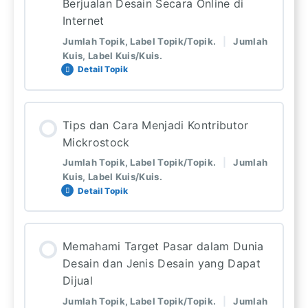
0%
0: Langkah Pelajaran Selesai
Berjualan Desain Secara Online di
Kedepan Menjadi Desainer Grafis
COMPLETE
4: Total langkah pelajaran
Internet
Jumlah Topik, Label Topik/Topik.
|
Jumlah
Rangkuman ( EBOOK PDF )
Kuis, Label Kuis/Kuis.
Mengenal Sumber Income Desainer Grafis
Detail Topik
Secara Offline
Quiz
Lesson Content
Mengenal Sumber Income Desainer Grafis
Tips dan Cara Menjadi Kontributor
Secara Online
0%
0: Langkah Pelajaran Selesai
Mickrostock
COMPLETE
6: Total langkah pelajaran
Jumlah Topik, Label Topik/Topik.
|
Jumlah
Website Sumber Income Desainer Grafis
Kuis, Label Kuis/Kuis.
Contes Desain dan Freelance
Detail Topik
Apa Itu Mickrostock?
Rangkuman ( EBOOK PDF )
Lesson Content
Menjual Desain di Situs Freepik
Memahami Target Pasar dalam Dunia
0%
0: Langkah Pelajaran Selesai
Desain dan Jenis Desain yang Dapat
COMPLETE
4: Total langkah pelajaran
Quiz
Dijual
Menjual Desain di Situs Shutterstock
Jumlah Topik, Label Topik/Topik.
|
Jumlah