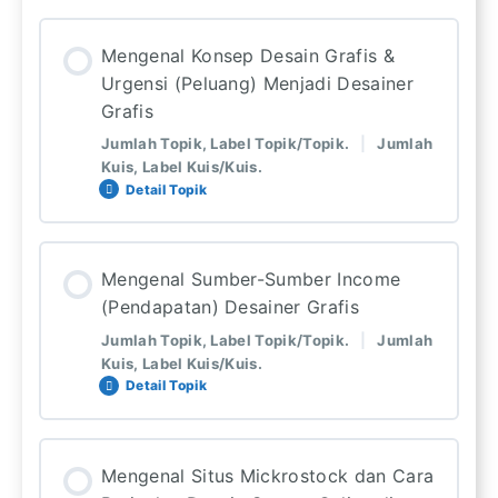
Lesson Content
Mengenal Konsep Desain Grafis &
0%
0: Langkah Pelajaran Selesai
Urgensi (Peluang) Menjadi Desainer
COMPLETE
1: Total langkah pelajaran
Grafis
Jumlah Topik, Label Topik/Topik.
|
Jumlah
Kuis, Label Kuis/Kuis.
Tentang Kelas Desain Grafis
Detail Topik
Pre-Test
Lesson Content
Mengenal Sumber-Sumber Income
0%
0: Langkah Pelajaran Selesai
(Pendapatan) Desainer Grafis
COMPLETE
3: Total langkah pelajaran
Jumlah Topik, Label Topik/Topik.
|
Jumlah
Kuis, Label Kuis/Kuis.
Detail Topik
Konsep dan Manfaat (Kegunaan) Desain
Grafis
Lesson Content
Mengenal Situs Mickrostock dan Cara
Alasan Belajar Skill Desain dan Prospek