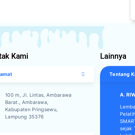
tak Kami
Lainnya
lamat
Tentang K
A. RI
100 m, Jl. Lintas, Ambarawa
Barat., Ambarawa,
Lemba
Kabupaten Pringsewu,
Pelati
Lampung 35376
SMART
sejak 