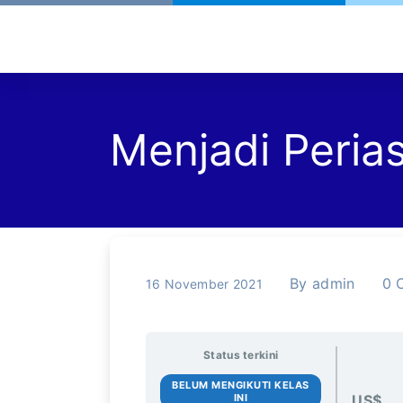
Menjadi Peria
By
admin
0
16 November 2021
Status terkini
BELUM MENGIKUTI KELAS
INI
US$