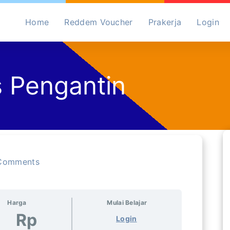
Home
Reddem Voucher
Prakerja
Login
s Pengantin
Comments
Harga
Mulai Belajar
Rp
Login