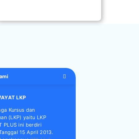
ami
WAYAT LKP
ga Kursus dan
han (LKP) yaitu LKP
 PLUS ini berdiri
Tanggal 15 April 2013.